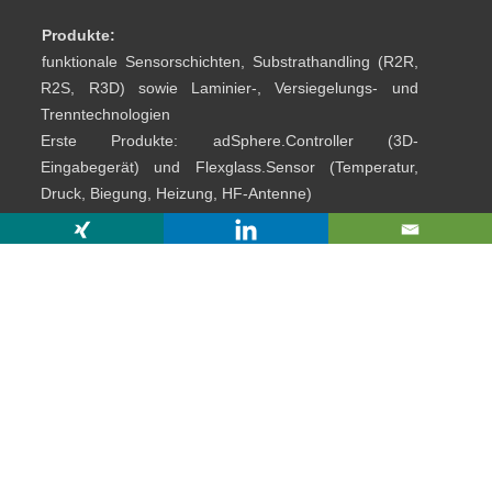
Produkte:
funktionale Sensorschichten, Substrathandling (R2R,
R2S, R3D) sowie Laminier-, Versiegelungs- und
Trenntechnologien
Erste Produkte: adSphere.Controller (3D-
Eingabegerät) und Flexglass.Sensor (Temperatur,
Druck, Biegung, Heizung, HF-Antenne)
Am Weiher 3
01468