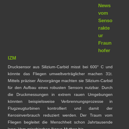
News
vom
Senso
rakte
ur
Fraun
hofer
IZM
Drucksensor aus Silizium-Carbid misst bei 600° C und
könnte das Fliegen umweltverträglicher machen 31t.
Mittels präziser Ätzvorgänge machten sie Silizium-Carbid
für den Aufbau eines robusten Sensors nutzbar. Durch
die Druckmessungen in extrem rauen Umgebungen
könnten beispielsweise Verbrennungsprozesse in
Flugzeugturbinen kontrolliert und damit der
Kerosinverbrauch reduziert werden. Der Traum vom
Fliegen begleitet die Menschheit schon Jahrtausende
lang: Vom griechischen Ikarus-Mythos bis