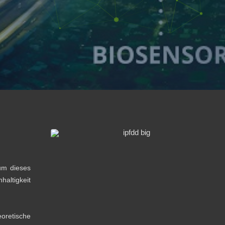
um dieses
haltigkeit
oretische