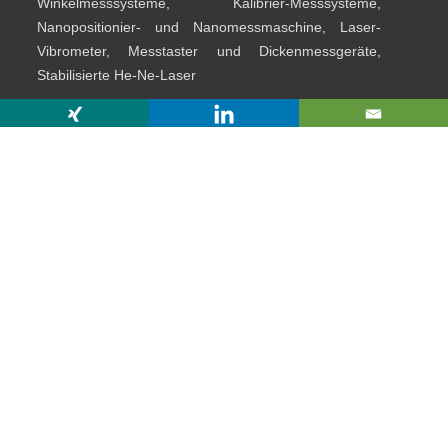
Winkelmesssysteme, Kalibrier-Messsysteme,
Nanopositionier- und Nanomessmaschine, Laser-
Vibrometer, Messtaster und Dickenmessgeräte,
Stabilisierte He-Ne-Laser
Am Vogelherd 46
98693