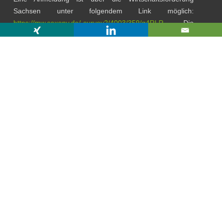
Sachsen unter folgendem Link möglich:
https://mw.saxony.de/-survey2/4003/359/g4RLR
Die
Teilnahme ist kostenfrei.
Weitere Informationen finden Sie unter:
https://standort-
sachsen.de/de/info-
center/veranstaltungskalender/82649-projektwerkstatt-
robotik
←
RÜCKBLICK
SENSA TRENDMONITOR UND
MARKTERKUNDUNG –
MATCHMAKING ZWISCHEN
FINNLAND
DEN NETZWERKEN OES UND
AMZ
→
©2022 SenSa | Diese Maßnahme wird mitfinanziert mit
Steuermitteln auf Grundlage des von den Abgeordneten des