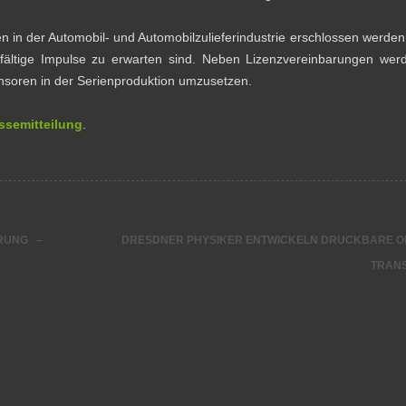
n in der Automobil- und Automobilzulieferindustrie erschlossen werden
fältige Impulse zu erwarten sind. Neben Lizenzvereinbarungen wer
ensoren in der Serienproduktion umzusetzen.
ssemitteilung
.
RUNG –
DRESDNER PHYSIKER ENTWICKELN DRUCKBARE 
TRAN