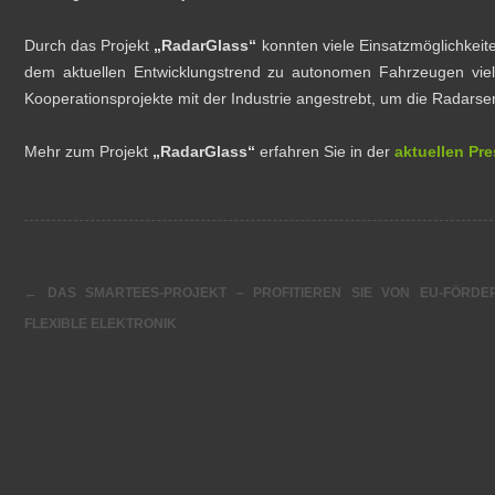
Durch das Projekt
„RadarGlass“
konnten viele Einsatzmöglichkeite
dem aktuellen Entwicklungstrend zu autonomen Fahrzeugen viel
Kooperationsprojekte mit der Industrie angestrebt, um die Radars
Mehr zum Projekt
„RadarGlass“
erfahren Sie in der
aktuellen Pre
←
DAS SMARTEES-PROJEKT – PROFITIEREN SIE VON EU-FÖRDE
FLEXIBLE ELEKTRONIK