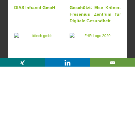
DIAS Infrared GmbH
Geschützt: Else Kröner-
Fresenius Zentrum für
Digitale Gesundheit
FDTech GmbH
FHR Anlagenbau GmbH
Fraunhofer – Institut für
Fraunhofer – Institut für