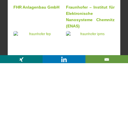
FHR Anlagenbau GmbH
Fraunhofer – Institut für
Elektronische
Nanosysteme Chemnitz
(ENAS)
Fraunhofer – Institut für
Fraunhofer – Institut für
Organische Elektronik,
Photonische
Elektronenstrahl- und
Mikrosysteme (IPMS)
Plasmatechnik (FEP)
Fraunhofer – Institut für
InfraTec GmbH